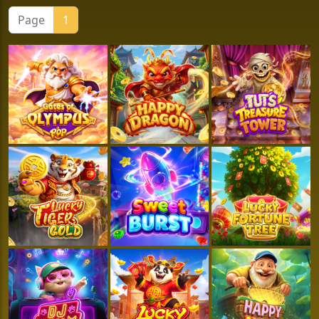
Page
1