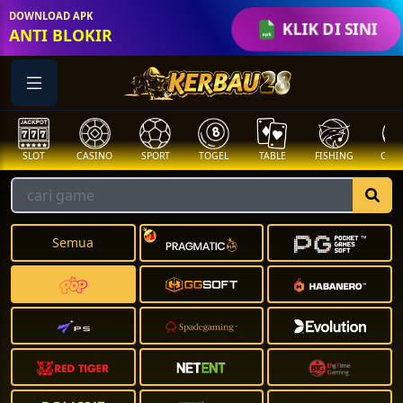
DOWNLOAD APK
KLIK DI SINI
ANTI BLOKIR
SLOT
CASINO
SPORT
TOGEL
TABLE
FISHING
COCK
Semua