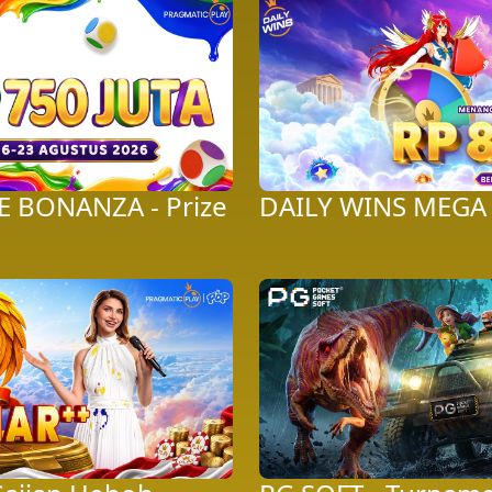
E BONANZA - Prize
DAILY WINS MEGA 