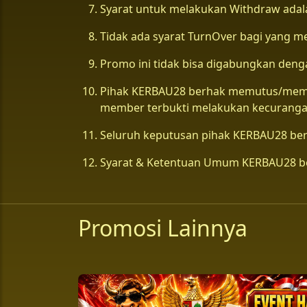
Syarat untuk melakukan Withdraw adala
Tidak ada syarat TurnOver bagi yang m
Promo ini tidak bisa digabungkan deng
Pihak KERBAU28 berhak memutus/memba
member terbukti melakukan kecurangan,
Seluruh keputusan pihak KERBAU28 bers
Syarat & Ketentuan Umum KERBAU28 be
Promosi Lainnya