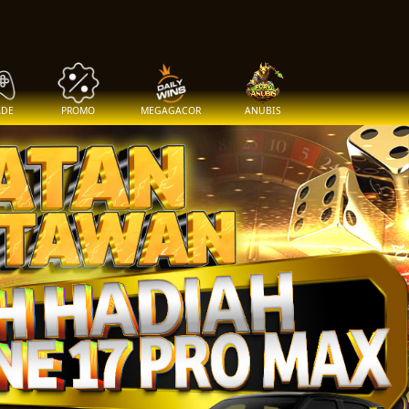
ADE
PROMO
MEGAGACOR
ANUBIS