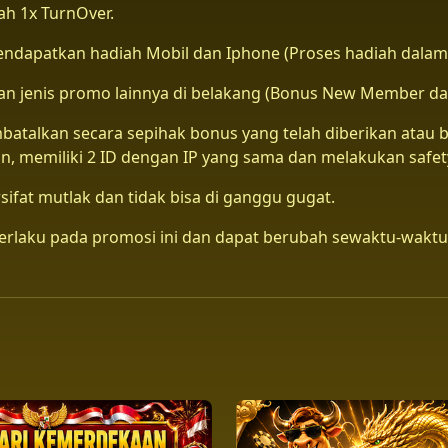
h 1x TurnOver.
endapatkan hadiah Mobil dan Iphone (Proses hadiah dalam
an jenis promo lainnya di belakang (Bonus New Member da
talkan secara sepihak bonus yang telah diberikan atau 
 memiliki 2 ID dengan IP yang sama dan melakukan safety
ifat mutlak dan tidak bisa di ganggu gugat.
rlaku pada promosi ini dan dapat berubah sewaktu-wakt