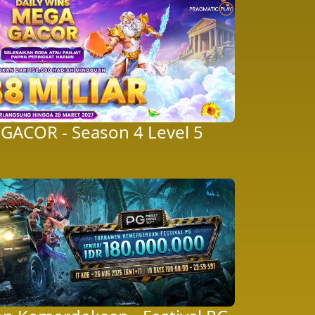
GACOR - Season 4 Level 5