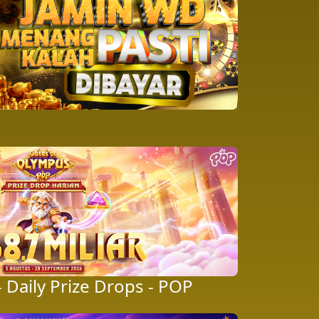
 Daily Prize Drops - POP