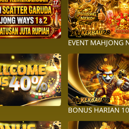
EVENT MAHJONG 
BONUS HARIAN 1