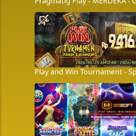
Pragmatig Play - MERDEKA - 
Play and Win Tournament - 